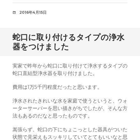
日
2016年4月15日
時
蛇口に取り付けるタイプの浄水
器をつけました
実家で昨年から蛇口に取り付けて浄水するタイプの
蛇口直結型浄水器を取り付けました。
費用は1万5千円程度だったと思います。
浄水されたきれいな水を家庭で使うというと、ウォ
ーターサーバーを思い描きがちでしたが、そんな方
法もあるのだなと思ったものです。
嵩張らず、蛇口の下にちょこっとした器具がついた
状態で見栄えもスッキリしていてとてもいいなと思